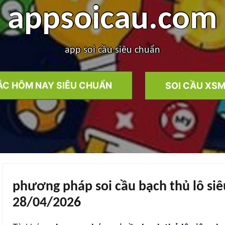
a
p
p
s
o
i
c
a
u
.
c
o
m
app soi cầu siêu chuẩn
ẮC HÔM NAY SIÊU CHUẨN
SOI CẦU XSM
phương pháp soi cầu bạch thủ lô si
28/04/2026