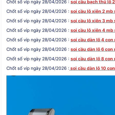
Chốt số víp ngày 28/04/2026 :
soi cầu bạch thủ lô 
Chốt số víp ngày 28/04/2026 :
soi cầu lô xiên 2 mb 
Chốt số víp ngày 28/04/2026 :
soi cầu lô xiên 3 mb 
Chốt số víp ngày 28/04/2026 :
soi cầu lô xiên 4 mb 
Chốt số víp ngày 28/04/2026 :
soi cầu dàn lô 4 con
Chốt số víp ngày 28/04/2026 :
soi cầu dàn lô 6 con
Chốt số víp ngày 28/04/2026 :
soi cầu dàn lô 8 con
Chốt số víp ngày 28/04/2026 :
soi cầu dàn lô 10 co