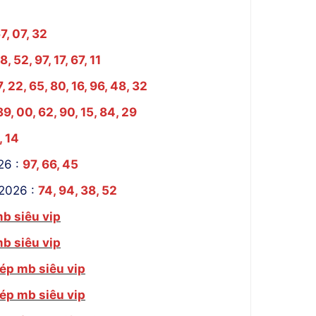
67, 07, 32
8, 52, 97, 17, 67, 11
, 22, 65, 80, 16, 96, 48, 32
89, 00, 62, 90, 15, 84, 29
, 14
26 :
97, 66, 45
/2026 :
74, 94, 38, 52
mb siêu vip
mb siêu vip
kép mb siêu vip
kép mb siêu vip