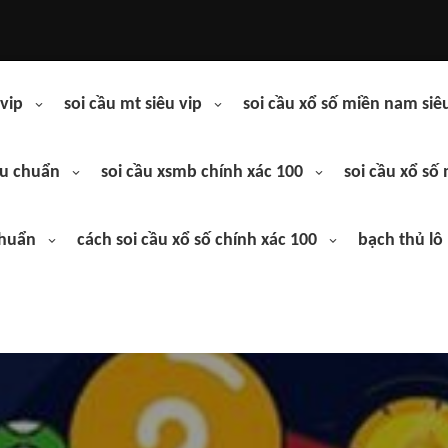
 vip
soi cầu mt siêu vip
soi cầu xổ số miền nam siê
êu chuẩn
soi cầu xsmb chính xác 100
soi cầu xổ số
chuẩn
cách soi cầu xổ số chính xác 100
bạch thủ l