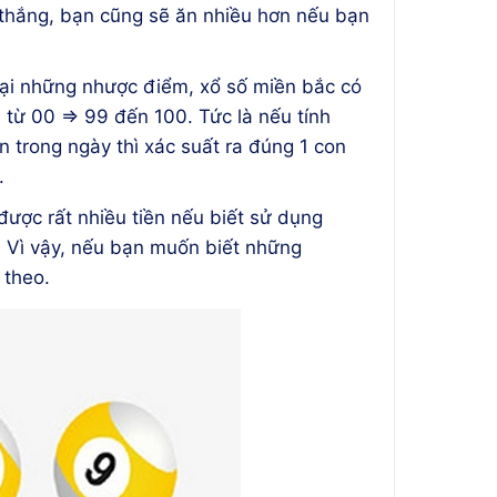
 thắng, bạn cũng sẽ ăn nhiều hơn nếu bạn
tại những nhược điểm, xổ số miền bắc có
à từ 00 => 99 đến 100. Tức là nếu tính
ần trong ngày thì xác suất ra đúng 1 con
.
được rất nhiều tiền nếu biết sử dụng
. Vì vậy, nếu bạn muốn biết những
 theo.