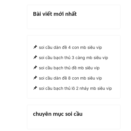
Bài viết mới nhất
soi cầu dàn đề 4 con mb siêu vip
soi cầu bạch thủ 3 càng mb siêu vip
soi cầu bạch thủ đề mb siêu vip
soi cầu dàn đề 8 con mb siêu vip
soi cầu bạch thủ lô 2 nháy mb siêu vip
chuyên mục soi cầu