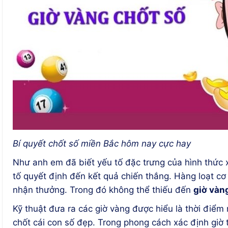
Bí quyết chốt số miền Bắc hôm nay cực hay
Như anh em đã biết yếu tố đặc trưng của hình thức 
tố quyết định đến kết quả chiến thắng. Hàng loạt cơ
nhận thưởng. Trong đó không thể thiếu đến
giờ vàn
Kỹ thuật đưa ra các giờ vàng được hiểu là thời điểm
chốt cái con số đẹp. Trong phong cách xác định giờ