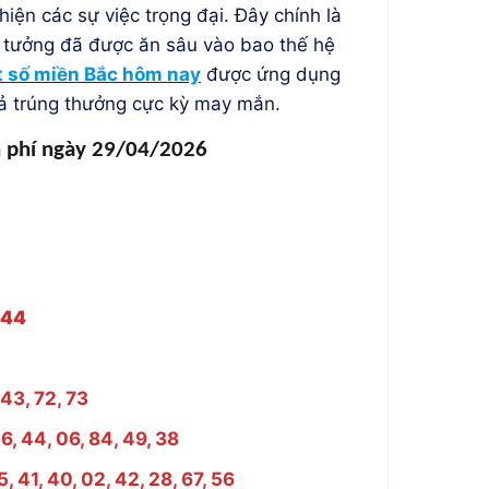
hiện các sự việc trọng đại. Đây chính là
ư tưởng đã được ăn sâu vào bao thế hệ
t số miền Bắc hôm nay
được ứng dụng
uả trúng thưởng cực kỳ may mắn.
n phí ngày 29/04/2026
 44
 43, 72, 73
6, 44, 06, 84, 49, 38
5, 41, 40, 02, 42, 28, 67, 56