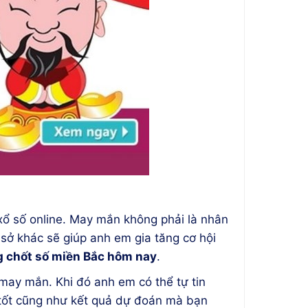
xổ số online. May mắn không phải là nhân
 sở khác sẽ giúp anh em gia tăng cơ hội
g chốt số miền Bắc hôm nay
.
 may mắn. Khi đó anh em có thể tự tin
 tốt cũng như kết quả dự đoán mà bạn