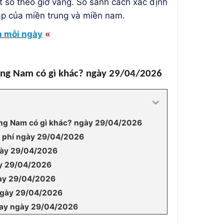
 số theo giờ vàng. So sánh cách xác định
p của miền trung và miền nam.
n mỗi ngày
«
ung Nam có gì khác? ngày 29/04/2026
ung Nam có gì khác? ngày 29/04/2026
n phí ngày 29/04/2026
gày 29/04/2026
ày 29/04/2026
gày 29/04/2026
 ngày 29/04/2026
 nay ngày 29/04/2026