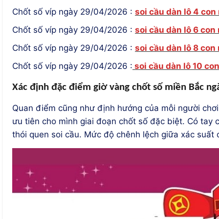
Chốt số víp ngày 29/04/2026 :
soi cầu dàn lô 4 con
Chốt số víp ngày 29/04/2026 :
soi cầu dàn lô 6 con
Chốt số víp ngày 29/04/2026 :
soi cầu dàn lô 8 con
Chốt số víp ngày 29/04/2026 :
soi cầu dàn lô 10 co
Xác định đặc điểm giờ vàng chốt số miền Bắc n
Quan điểm cũng như định hướng của mỗi người chơi 
ưu tiên cho mình giai đoạn chốt số đặc biệt. Có tay 
thói quen soi cầu. Mức độ chênh lệch giữa xác suất