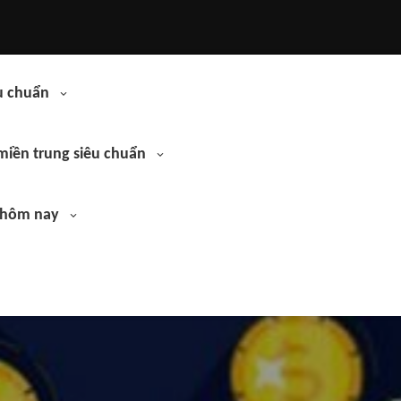
u chuẩn
 miền trung siêu chuẩn
ô hôm nay