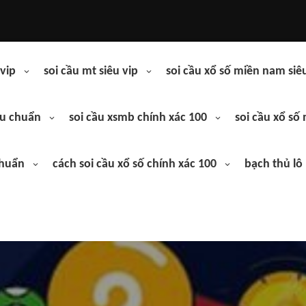
 vip
soi cầu mt siêu vip
soi cầu xổ số miền nam siê
êu chuẩn
soi cầu xsmb chính xác 100
soi cầu xổ số
chuẩn
cách soi cầu xổ số chính xác 100
bạch thủ l