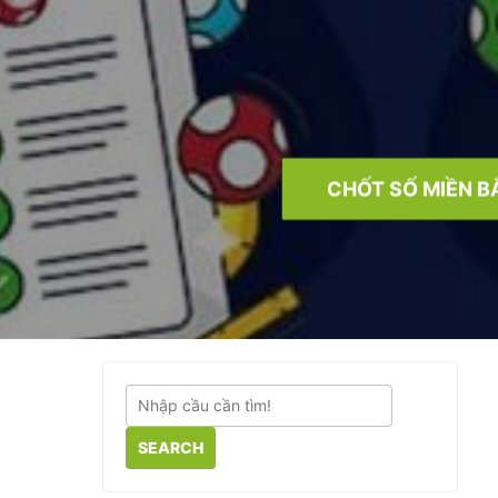
CHỐT SỐ MIỀN B
SEARCH