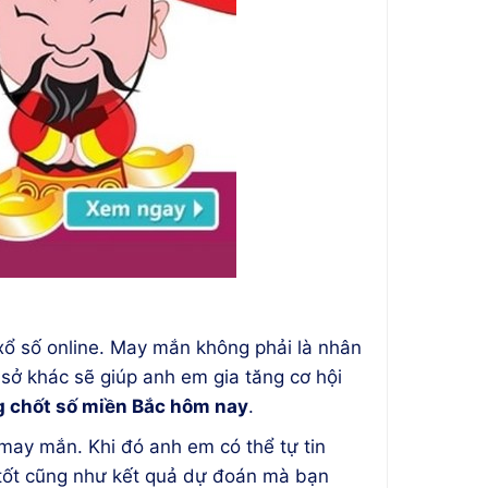
xổ số online. May mắn không phải là nhân
 sở khác sẽ giúp anh em gia tăng cơ hội
g chốt số miền Bắc hôm nay
.
 may mắn. Khi đó anh em có thể tự tin
 tốt cũng như kết quả dự đoán mà bạn