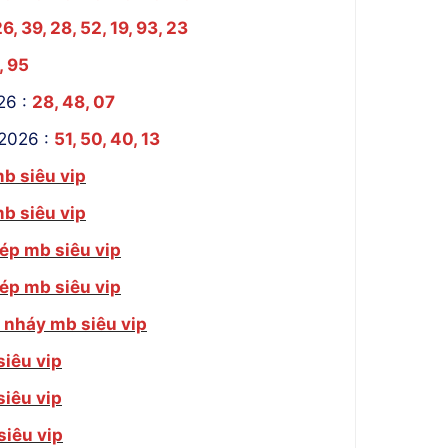
6, 39, 28, 52, 19, 93, 23
, 95
26 :
28, 48, 07
/2026 :
51, 50, 40, 13
mb siêu vip
mb siêu vip
kép mb siêu vip
kép mb siêu vip
2 nháy mb siêu vip
siêu vip
siêu vip
siêu vip