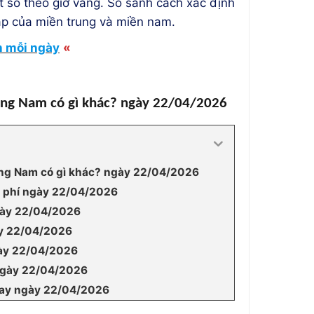
 số theo giờ vàng. So sánh cách xác định
p của miền trung và miền nam.
n mỗi ngày
«
ung Nam có gì khác? ngày 22/04/2026
ung Nam có gì khác? ngày 22/04/2026
n phí ngày 22/04/2026
gày 22/04/2026
ày 22/04/2026
gày 22/04/2026
 ngày 22/04/2026
 nay ngày 22/04/2026