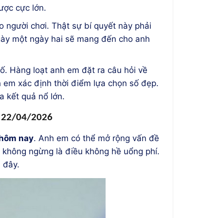
ược cực lớn.
 người chơi. Thật sự bí quyết này phải
gày một ngày hai sẽ mang đến cho anh
ố. Hàng loạt anh em đặt ra câu hỏi về
 em xác định thời điểm lựa chọn số đẹp.
a kết quả nổ lớn.
y 22/04/2026
 hôm nay
. Anh em có thể mở rộng vấn đề
 không ngừng là điều không hề uổng phí.
 đây.