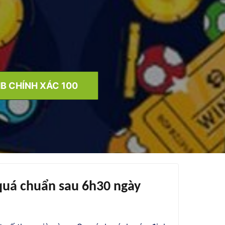
B CHÍNH XÁC 100
quá chuẩn sau 6h30 ngày