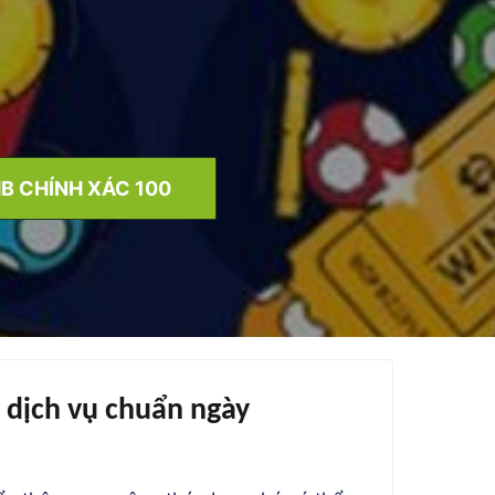
B CHÍNH XÁC 100
 dịch vụ chuẩn ngày