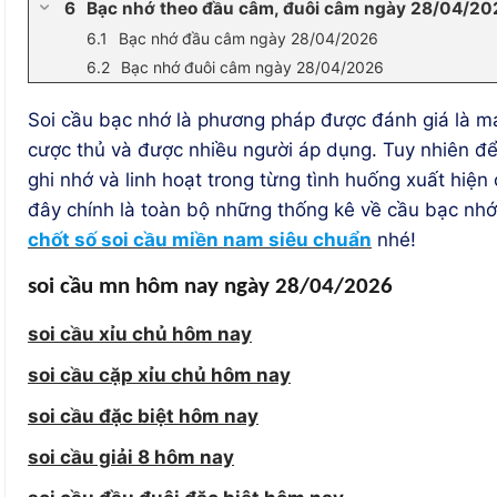
Bạc nhớ theo đầu câm, đuôi câm ngày 28/04/20
Bạc nhớ đầu câm ngày 28/04/2026
Bạc nhớ đuôi câm ngày 28/04/2026
Soi cầu bạc nhớ là phương pháp được đánh giá là man
cược thủ và được nhiều người áp dụng. Tuy nhiên để
ghi nhớ và linh hoạt trong từng tình huống xuất hiệ
đây chính là toàn bộ những thống kê về cầu bạc nh
chốt số soi cầu miền nam siêu chuẩn
nhé!
soi cầu mn hôm nay ngày 28/04/2026
soi cầu xỉu chủ hôm nay
soi cầu cặp xỉu chủ hôm nay
soi cầu đặc biệt hôm nay
soi cầu giải 8 hôm nay