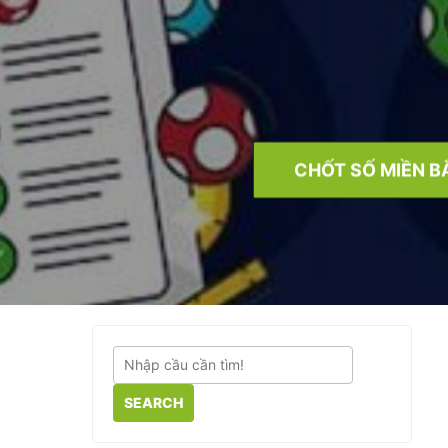
CHỐT SỐ MIỀN B
SEARCH