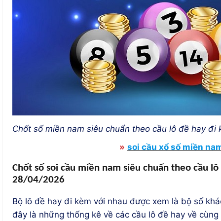
Chốt số miền nam siêu chuẩn theo cầu lô đề hay đi
»
soi cầu xổ số miền na
Chốt số soi cầu miền nam siêu chuẩn theo cầu lô
28/04/2026
Bộ lô đề hay đi kèm với nhau được xem là bộ số khá
đây là những thống kê về các cầu lô đề hay về cùng