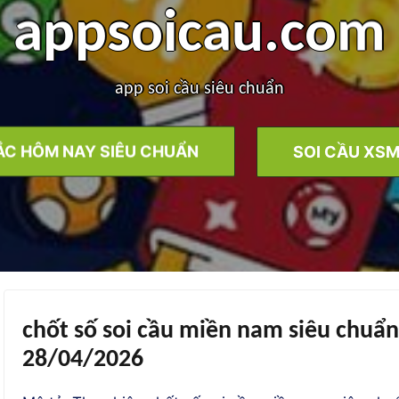
a
p
p
s
o
i
c
a
u
.
c
o
m
app soi cầu siêu chuẩn
ẮC HÔM NAY SIÊU CHUẨN
SOI CẦU XSM
chốt số soi cầu miền nam siêu chuẩn
28/04/2026