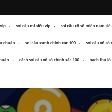
 vip
soi cầu mt siêu vip
soi cầu xổ số miền nam siê
êu chuẩn
soi cầu xsmb chính xác 100
soi cầu xổ số
chuẩn
cách soi cầu xổ số chính xác 100
bạch thủ l