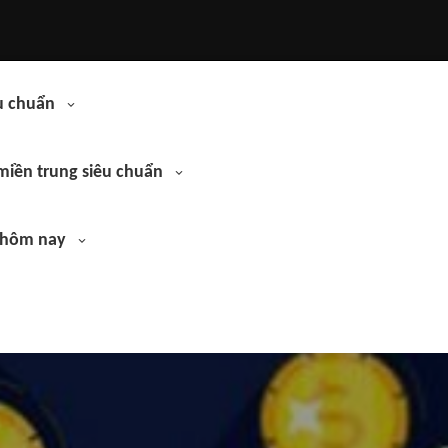
u chuẩn
 miền trung siêu chuẩn
ô hôm nay