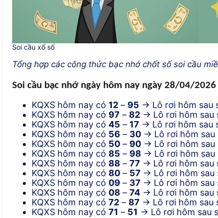
Soi cầu xổ số
Tổng hợp các công thức bạc nhớ chốt số soi cầu mi
Soi cầu bạc nhớ ngày hôm nay ngày 28/04/2026
KQXS hôm nay có
12
–
95
-> Lô rơi hôm sau 
KQXS hôm nay có
97
–
82
-> Lô rơi hôm sau 
KQXS hôm nay có
45
–
17
-> Lô rơi hôm sau 
KQXS hôm nay có
56
–
30
-> Lô rơi hôm sau 
KQXS hôm nay có
50
–
90
-> Lô rơi hôm sau 
KQXS hôm nay có
85
–
98
-> Lô rơi hôm sau 
KQXS hôm nay có
88
–
77
-> Lô rơi hôm sau 
KQXS hôm nay có
80
–
57
-> Lô rơi hôm sau 
KQXS hôm nay có
09
–
37
-> Lô rơi hôm sau 
KQXS hôm nay có
08
–
74
-> Lô rơi hôm sau 
KQXS hôm nay có
72
–
87
-> Lô rơi hôm sau 
KQXS hôm nay có
71
–
51
-> Lô rơi hôm sau 