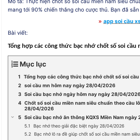
Mô tả: Thực hiện chốt số soi cầu miền nam siêu chu
mang tới 90% chiến thắng cho cược thủ. Bạn đã sẵ
»
app soi cầu 
Bài viết:
Tổng hợp các công thức bạc nhớ chốt số soi cầ
Mục lục
Tổng hợp các công thức bạc nhớ chốt số soi cầ
soi cầu mn hôm nay ngày 28/04/2026
Soi cầu bạc nhớ ngày hôm nay ngày 28/04/202
Chốt số soi cầu miền nam siêu chuẩn theo cầu l
28/04/2026
Soi cầu bạc nhớ ăn thông KQXS Miền Nam ngày
Bạc nhớ theo giải đặc biệt ngày 28/04/2026
Bạc nhớ lô ra đề giúp chốt số soi cầu miền nam si