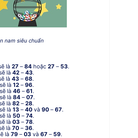
ền nam siêu chuẩn
sẽ là
27
–
84
hoặc
27
–
53
.
sẽ là
42
–
43
.
sẽ là
43
–
68
.
sẽ là
12
–
96
.
sẽ là
46
–
61
.
sẽ là
84
–
07
.
sẽ là
82
–
28
.
sẽ là
13
–
40
và
90
–
67
.
sẽ là
50
–
74
.
sẽ là
03
–
78
.
sẽ là
70
–
36
.
sẽ là
79
–
03
và
67
–
59
.