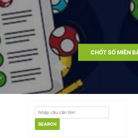
CHỐT SỐ MIỀN B
SEARCH