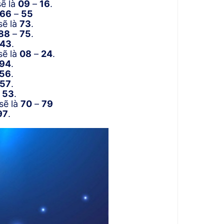
sẽ là
09
–
16
.
66
–
55
sẽ là
73
.
88
–
75
.
43
.
sẽ là
08
–
24
.
94
.
56
.
57
.
à
53
.
sẽ là
70
–
79
97
.