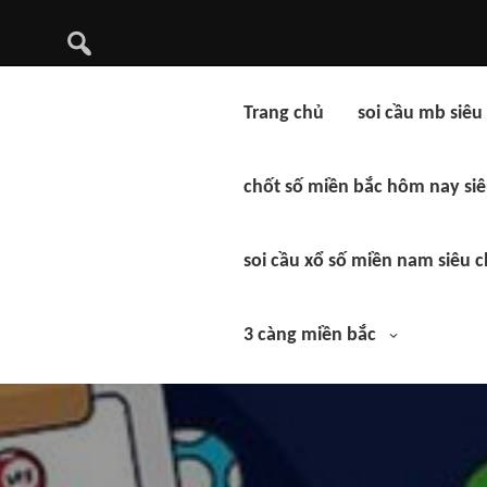
Skip
to
content
Trang chủ
soi cầu mb siêu
chốt số miền bắc hôm nay si
soi cầu xổ số miền nam siêu 
3 càng miền bắc