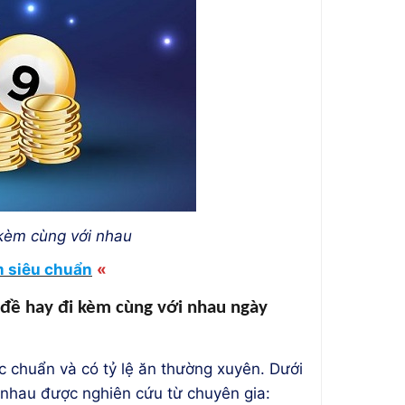
 kèm cùng với nhau
m siêu chuẩn
«
 đề hay đi kèm cùng với nhau ngày
c chuẩn và có tỷ lệ ăn thường xuyên. Dưới
 nhau được nghiên cứu từ chuyên gia: