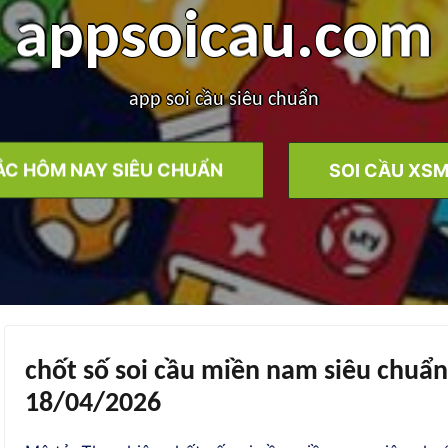
a
p
p
s
o
i
c
a
u
.
c
o
m
app soi cầu siêu chuẩn
ẮC HÔM NAY SIÊU CHUẨN
SOI CẦU XSM
chốt số soi cầu miền nam siêu chuẩn
18/04/2026