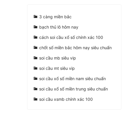
3 càng miền bắc
bạch thủ lô hôm nay
cách soi cầu xổ số chính xác 100
chốt số miền bắc hôm nay siêu chuẩn
soi cầu mb siêu vip
soi cầu mt siêu vip
soi cầu xổ số miền nam siêu chuẩn
soi cầu xổ số miền trung siêu chuẩn
soi cầu xsmb chính xác 100