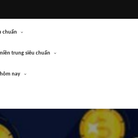
u chuẩn
 miền trung siêu chuẩn
ô hôm nay