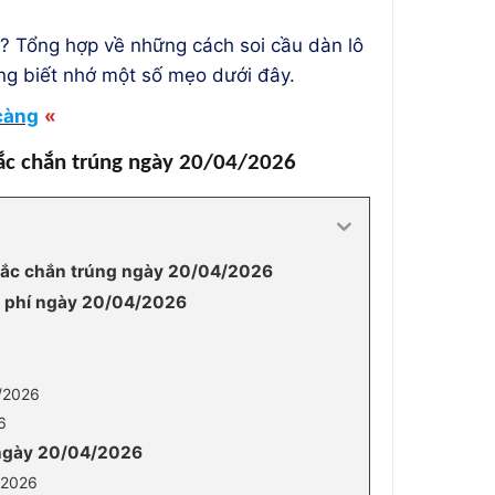
? Tổng hợp về những cách soi cầu dàn lô
ũng biết nhớ một số mẹo dưới đây.
càng
«
chắc chắn trúng ngày 20/04/2026
 chắc chắn trúng ngày 20/04/2026
n phí ngày 20/04/2026
4/2026
6
9 ngày 20/04/2026
/2026