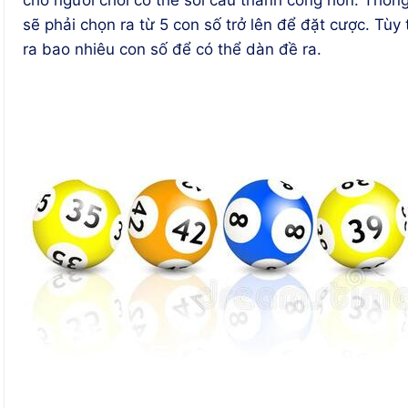
cho người chơi có thể soi cầu thành công hơn. Thông
sẽ phải chọn ra từ 5 con số trở lên để đặt cược. Tù
ra bao nhiêu con số để có thể dàn đề ra.