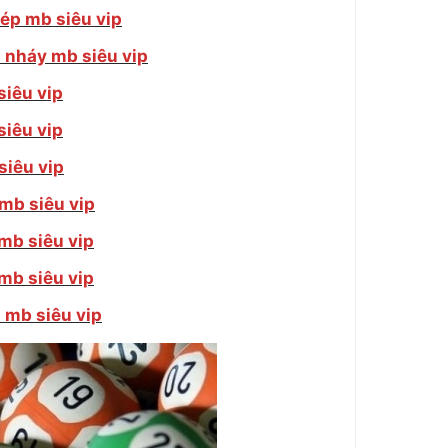
kép mb siêu vip
2 nháy mb siêu vip
siêu vip
siêu vip
siêu vip
 mb siêu vip
 mb siêu vip
 mb siêu vip
n mb siêu vip