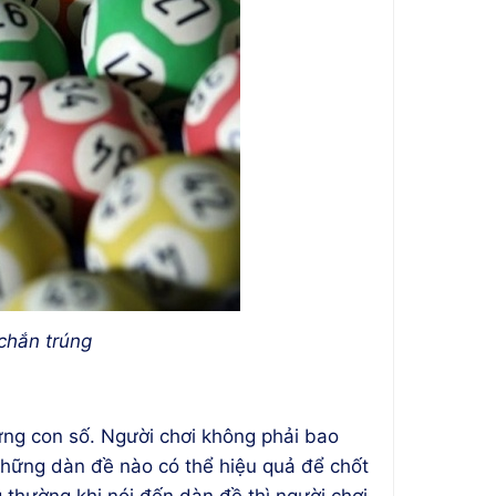
 chắn trúng
ng con số. Người chơi không phải bao
những dàn đề nào có thể hiệu quả để chốt