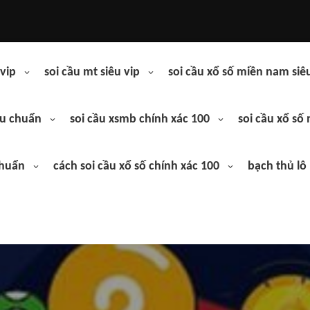
 vip
soi cầu mt siêu vip
soi cầu xổ số miền nam siê
êu chuẩn
soi cầu xsmb chính xác 100
soi cầu xổ số
chuẩn
cách soi cầu xổ số chính xác 100
bạch thủ l