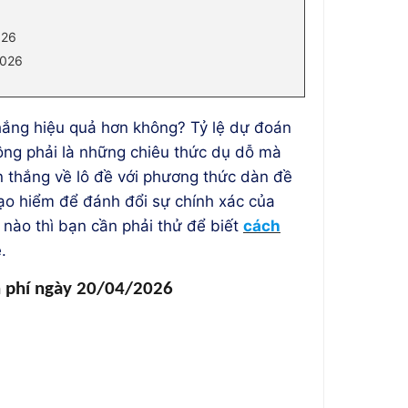
026
2026
thắng hiệu quả hơn không? Tỷ lệ dự đoán
ông phải là những chiêu thức dụ dỗ mà
ến thắng về lô đề với phương thức dàn đề
mạo hiểm để đánh đổi sự chính xác của
 nào thì bạn cần phải thử để biết
cách
é.
n phí ngày 20/04/2026