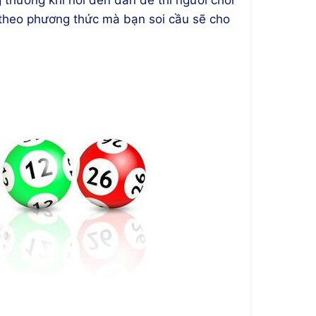
 thường khi nói đến dàn đề thì người chơi
y theo phương thức mà bạn soi cầu sẽ cho