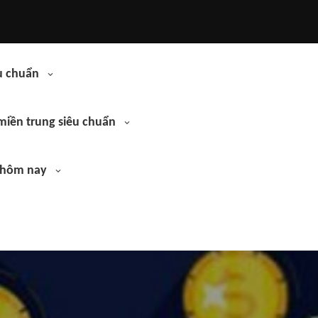
u chuẩn
 miền trung siêu chuẩn
ô hôm nay