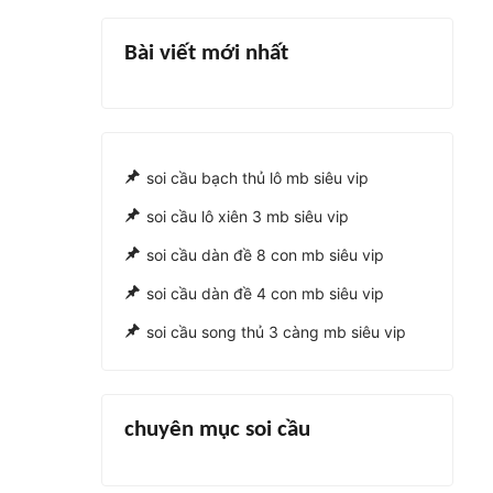
Bài viết mới nhất
soi cầu bạch thủ lô mb siêu vip
soi cầu lô xiên 3 mb siêu vip
soi cầu dàn đề 8 con mb siêu vip
soi cầu dàn đề 4 con mb siêu vip
soi cầu song thủ 3 càng mb siêu vip
chuyên mục soi cầu