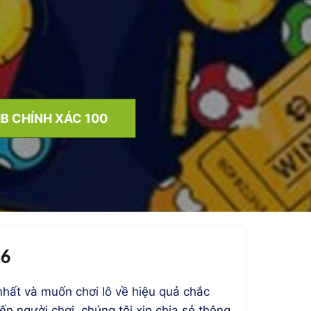
B CHÍNH XÁC 100
26
hất và muốn chơi lô về hiệu quả chắc
ến người chơi, chúng tôi xin chia sẻ thông