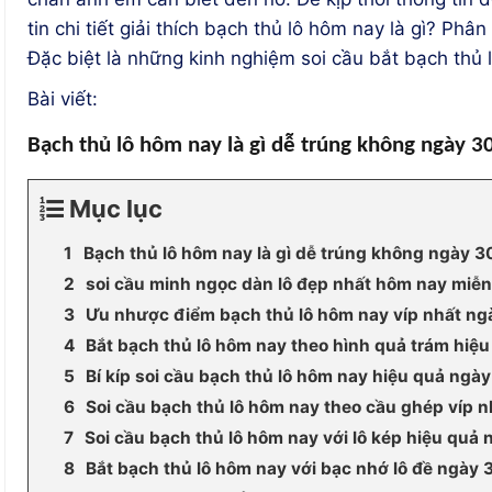
tin chi tiết giải thích bạch thủ lô hôm nay là gì? Ph
Đặc biệt là những kinh nghiệm soi cầu bắt bạch thủ l
Bài viết:
Bạch thủ lô hôm nay là gì dễ trúng không ngày 
Mục lục
Bạch thủ lô hôm nay là gì dễ trúng không ngày 
soi cầu minh ngọc dàn lô đẹp nhất hôm nay miễ
Ưu nhược điểm bạch thủ lô hôm nay víp nhất n
Bắt bạch thủ lô hôm nay theo hình quả trám hi
Bí kíp soi cầu bạch thủ lô hôm nay hiệu quả ng
Soi cầu bạch thủ lô hôm nay theo cầu ghép víp
Soi cầu bạch thủ lô hôm nay với lô kép hiệu qu
Bắt bạch thủ lô hôm nay với bạc nhớ lô đề ngày