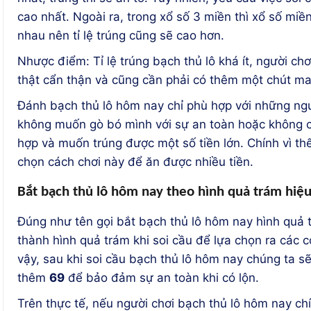
cao nhất. Ngoài ra, trong xổ số 3 miền thì xổ số miề
nhau nên tỉ lệ trúng cũng sẽ cao hơn.
Nhược điểm: Tỉ lệ trúng bạch thủ lô khá ít, người ch
thật cẩn thận và cũng cần phải có thêm một chút m
Đánh bạch thủ lô hôm nay chỉ phù hợp với những ngườ
không muốn gò bó mình với sự an toàn hoặc không c
hợp và muốn trúng được một số tiền lớn. Chính vì th
chọn cách chơi này để ăn được nhiều tiền.
Bắt bạch thủ lô hôm nay theo hình quả trám hi
Đúng như tên gọi bắt bạch thủ lô hôm nay hình quả tr
thành hình quả trám khi soi cầu để lựa chọn ra các 
vậy, sau khi soi cầu bạch thủ lô hôm nay chúng ta sẽ
thêm
69
để bảo đảm sự an toàn khi có lộn.
Trên thực tế, nếu người chơi bạch thủ lô hôm nay chí