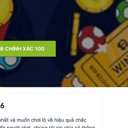
B CHÍNH XÁC 100
26
hất và muốn chơi lô về hiệu quả chắc
ến người chơi, chúng tôi xin chia sẻ thông