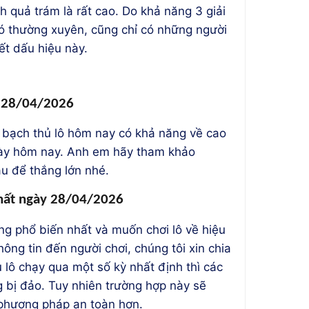
 quả trám là rất cao. Do khả năng 3 giải
ó thường xuyên, cũng chỉ có những người
ết dấu hiệu này.
 28/04/2026
 bạch thủ lô hôm nay có khả năng về cao
gày hôm nay. Anh em hãy tham khảo
ầu để thắng lớn nhé.
nhất ngày 28/04/2026
g phổ biến nhất và muốn chơi lô về hiệu
ông tin đến người chơi, chúng tôi xin chia
u lô chạy qua một số kỳ nhất định thì các
g bị đảo. Tuy nhiên trường hợp này sẽ
 phương pháp an toàn hơn.