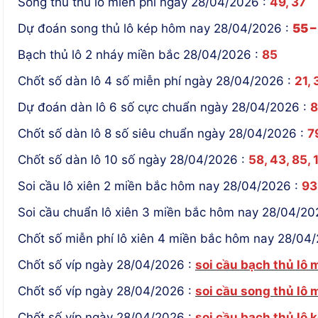
Song thủ thủ lô miễn phí ngày 28/04/2026 :
49, 37
Dự đoán song thủ lô kép hôm nay 28/04/2026 :
55 –
Bạch thủ lô 2 nháy miền bắc 28/04/2026 :
85
Chốt số dàn lô 4 số miễn phí ngày 28/04/2026 :
21, 
Dự đoán dàn lô 6 số cực chuẩn ngày 28/04/2026 :
8
Chốt số dàn lô 8 số siêu chuẩn ngày 28/04/2026 :
79
Chốt số dàn lô 10 số ngày 28/04/2026 :
58, 43, 85, 1
Soi cầu lô xiên 2 miền bắc hôm nay 28/04/2026 :
93
Soi cầu chuẩn lô xiên 3 miền bắc hôm nay 28/04/20
Chốt số miễn phí lô xiên 4 miền bắc hôm nay 28/04
Chốt số víp ngày 28/04/2026 :
soi cầu bạch thủ lô 
Chốt số víp ngày 28/04/2026 :
soi cầu song thủ lô 
Chốt số víp ngày 28/04/2026 :
soi cầu bạch thủ lô 