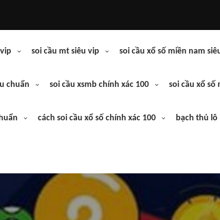
 vip
soi cầu mt siêu vip
soi cầu xổ số miền nam siê
êu chuẩn
soi cầu xsmb chính xác 100
soi cầu xổ số
chuẩn
cách soi cầu xổ số chính xác 100
bạch thủ l