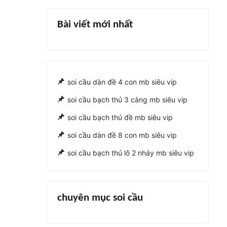
Bài viết mới nhất
soi cầu dàn đề 4 con mb siêu vip
soi cầu bạch thủ 3 càng mb siêu vip
soi cầu bạch thủ đề mb siêu vip
soi cầu dàn đề 8 con mb siêu vip
soi cầu bạch thủ lô 2 nháy mb siêu vip
chuyên mục soi cầu