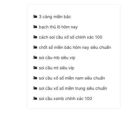
3 càng miền bắc
bạch thủ lô hôm nay
cách soi cầu xổ số chính xác 100
chốt số miền bắc hôm nay siêu chuẩn
soi cầu mb siêu vip
soi cầu mt siêu vip
soi cầu xổ số miền nam siêu chuẩn
soi cầu xổ số miền trung siêu chuẩn
soi cầu xsmb chính xác 100