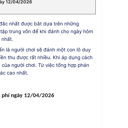
gày 12/04/2026
 đắc nhất được bắt dựa trên những
 tập trung vốn để khi đánh cho ngày hôm
 nhất.
ẩn là người chơi sẽ đánh một con lô duy
 tiền thu được rất nhiều. Khi áp dụng cách
t của người chơi. Từ việc tổng hợp phán
ác cao nhất.
n phí ngày 12/04/2026