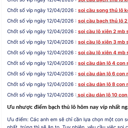
Chốt số víp ngày 12/04/2026 :
soi cầu song thủ lô 
Chốt số víp ngày 12/04/2026 :
soi cầu bạch thủ lô 
Chốt số víp ngày 12/04/2026 :
soi cầu lô xiên 2 mb 
Chốt số víp ngày 12/04/2026 :
soi cầu lô xiên 3 mb 
Chốt số víp ngày 12/04/2026 :
soi cầu lô xiên 4 mb 
Chốt số víp ngày 12/04/2026 :
soi cầu dàn lô 4 con
Chốt số víp ngày 12/04/2026 :
soi cầu dàn lô 6 con 
Chốt số víp ngày 12/04/2026 :
soi cầu dàn lô 8 con 
Chốt số víp ngày 12/04/2026 :
soi cầu dàn lô 10 con
Ưu nhược điểm bạch thủ lô hôm nay víp nhất n
Ưu điểm: Các anh em sẽ chỉ cần lựa chọn một con s
nhất, trúng thì sẽ ăn to. Tuy nhiên, yêu cầu việc soi 