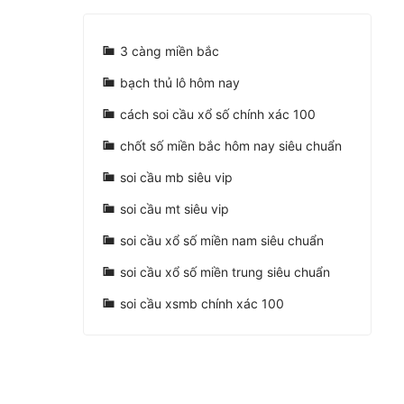
3 càng miền bắc
bạch thủ lô hôm nay
cách soi cầu xổ số chính xác 100
chốt số miền bắc hôm nay siêu chuẩn
soi cầu mb siêu vip
soi cầu mt siêu vip
soi cầu xổ số miền nam siêu chuẩn
soi cầu xổ số miền trung siêu chuẩn
soi cầu xsmb chính xác 100