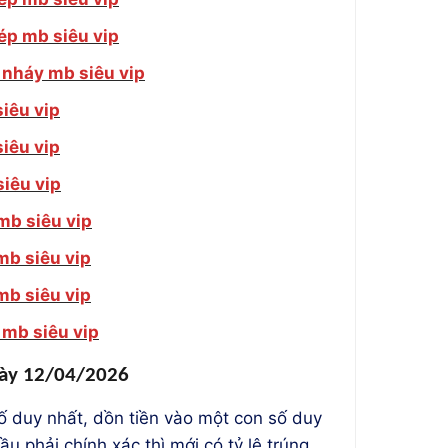
kép mb siêu vip
2 nháy mb siêu vip
siêu vip
siêu vip
siêu vip
 mb siêu vip
mb siêu vip
mb siêu vip
 mb siêu vip
gày 12/04/2026
ố duy nhất, dồn tiền vào một con số duy
cầu phải chính xác thì mới có tỷ lệ trúng