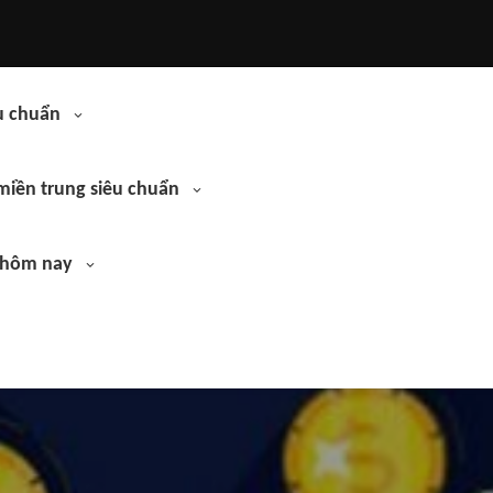
u chuẩn
 miền trung siêu chuẩn
ô hôm nay