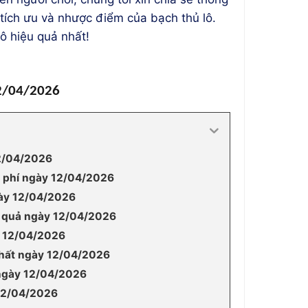
ân tích ưu và nhược điểm của bạch thủ lô.
ô hiệu quả nhất!
12/04/2026
12/04/2026
n phí ngày 12/04/2026
gày 12/04/2026
ệu quả ngày 12/04/2026
ày 12/04/2026
nhất ngày 12/04/2026
 ngày 12/04/2026
 12/04/2026