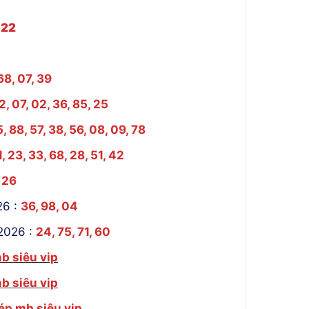
 22
68, 07, 39
2, 07, 02, 36, 85, 25
, 88, 57, 38, 56, 08, 09, 78
1, 23, 33, 68, 28, 51, 42
 26
26 :
36, 98, 04
/2026 :
24, 75, 71, 60
mb siêu vip
mb siêu vip
kép mb siêu vip