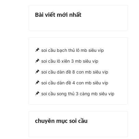
Bài viết mới nhất
soi cầu bạch thủ lô mb siêu vip
soi cầu lô xiên 3 mb siêu vip
soi cầu dàn đề 8 con mb siêu vip
soi cầu dàn đề 4 con mb siêu vip
soi cầu song thủ 3 càng mb siêu vip
chuyên mục soi cầu