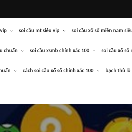
 vip
soi cầu mt siêu vip
soi cầu xổ số miền nam siê
êu chuẩn
soi cầu xsmb chính xác 100
soi cầu xổ số
chuẩn
cách soi cầu xổ số chính xác 100
bạch thủ l