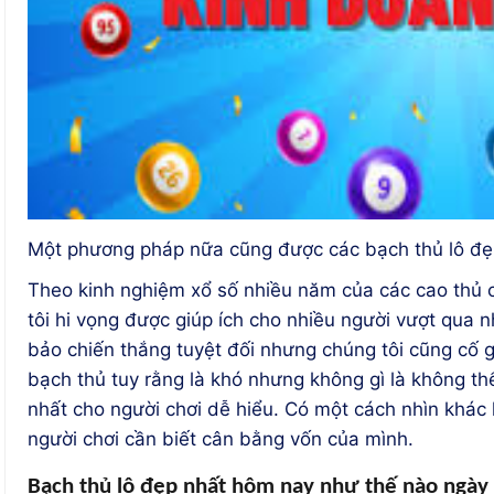
Một phương pháp nữa cũng được các bạch thủ lô đ
Theo kinh nghiệm xổ số nhiều năm của các cao thủ 
tôi hi vọng được giúp ích cho nhiều người vượt qua 
bảo chiến thắng tuyệt đối nhưng chúng tôi cũng cố g
bạch thủ tuy rằng là khó nhưng không gì là không th
nhất cho người chơi dễ hiểu. Có một cách nhìn khác 
người chơi cần biết cân bằng vốn của mình.
Bạch thủ lô đẹp nhất hôm nay như thế nào ngà