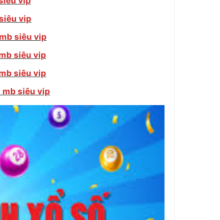
siêu vip
siêu vip
 mb siêu vip
 mb siêu vip
 mb siêu vip
n mb siêu vip