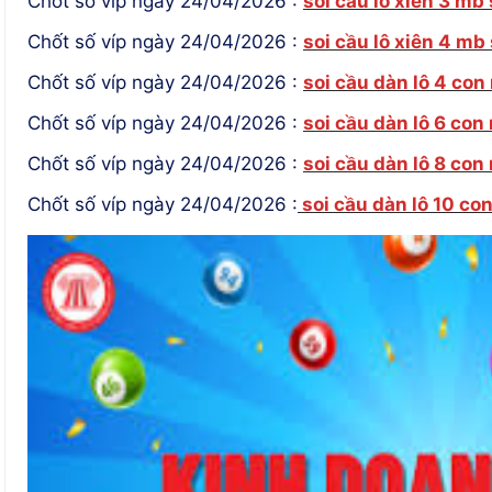
Chốt số víp ngày 24/04/2026 :
soi cầu lô xiên 3 mb 
Chốt số víp ngày 24/04/2026 :
soi cầu lô xiên 4 mb 
Chốt số víp ngày 24/04/2026 :
soi cầu dàn lô 4 con
Chốt số víp ngày 24/04/2026 :
soi cầu dàn lô 6 con
Chốt số víp ngày 24/04/2026 :
soi cầu dàn lô 8 con
Chốt số víp ngày 24/04/2026 :
soi cầu dàn lô 10 co