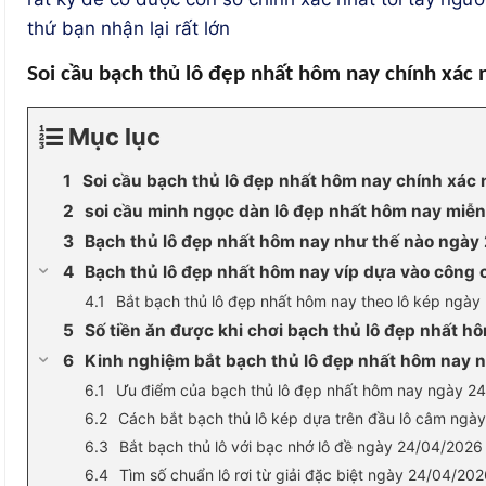
thứ bạn nhận lại rất lớn
Soi cầu bạch thủ lô đẹp nhất hôm nay chính xác
Mục lục
Soi cầu bạch thủ lô đẹp nhất hôm nay chính xá
soi cầu minh ngọc dàn lô đẹp nhất hôm nay miễ
Bạch thủ lô đẹp nhất hôm nay như thế nào ngà
Bạch thủ lô đẹp nhất hôm nay víp dựa vào công
Bắt bạch thủ lô đẹp nhất hôm nay theo lô kép ngà
Số tiền ăn được khi chơi bạch thủ lô đẹp nhất 
Kinh nghiệm bắt bạch thủ lô đẹp nhất hôm nay
Ưu điểm của bạch thủ lô đẹp nhất hôm nay ngày 2
Cách bắt bạch thủ lô kép dựa trên đầu lô câm ngà
Bắt bạch thủ lô với bạc nhớ lô đề ngày 24/04/2026
Tìm số chuẩn lô rơi từ giải đặc biệt ngày 24/04/20