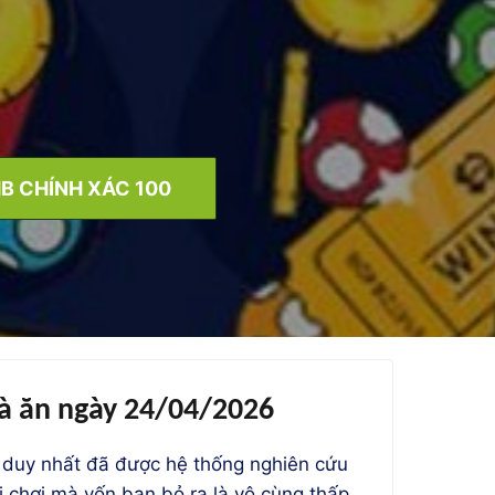
B CHÍNH XÁC 100
là ăn ngày 24/04/2026
ô duy nhất đã được hệ thống nghiên cứu
i chơi mà vốn bạn bỏ ra là vô cùng thấp