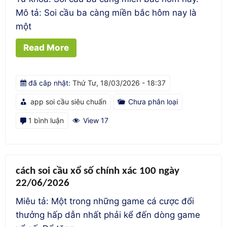
nhất
Mô tả: Soi cầu ba càng miền bắc hôm nay là
hôm
một
nay
Read More
chiến
thắng
đã câp nhật:
Thứ Tư, 18/03/2026 - 18:37
trong
tay
app soi cầu siêu chuẩn
Chưa phân loại
ngày
ở
1 bình luận
View 17
22/06/2026
soi
cầu
ba
cách soi cầu xổ số chính xác 100 ngày
càng
22/06/2026
miền
Miêu tả: Một trong những game cá cược đổi
bắc
thưởng hấp dẫn nhất phải kể đến dòng game
hôm