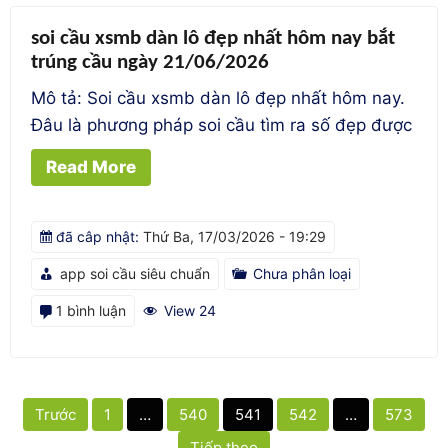
xsmb
soi cầu xsmb dàn lô đẹp nhất hôm nay bắt
chính
trúng cầu ngày 21/06/2026
xác
Mô tả: Soi cầu xsmb dàn lô đẹp nhất hôm nay.
100
Đâu là phương pháp soi cầu tìm ra số đẹp được
ngày
Read More
22/06/2026
đã câp nhật:
Thứ Ba, 17/03/2026 - 19:29
app soi cầu siêu chuẩn
Chưa phân loại
ở
1 bình luận
View 24
soi
cầu
xsmb
Phân
Trước
1
…
540
541
542
…
573
dàn
trang
Tiếp theo