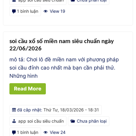
nhất
ở
1 bình luận
View 19
ngày
soi
22/06/2026
cầu
dàn
soi cầu xổ số miền nam siêu chuẩn ngày
lô
22/06/2026
10
mô tả: Chơi lô đề miền nam với phương pháp
số
soi cầu đỉnh cao nhất mà bạn cần phải thử.
miền
Những hình
bắc
Read More
hãy
là
đã câp nhật:
Thứ Tư, 18/03/2026 - 18:31
nhà
đầu
app soi cầu siêu chuẩn
Chưa phân loại
tư
ở
1 bình luận
View 24